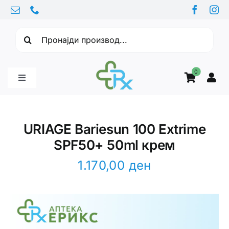
Skip
to
Барајте:
content
0
Toggle
Navigation
Бебе производи
URIAGE Bariesun 100 Extrime
SPF50+ 50ml крем
Витамини
1.170,00
ден
Здравје
Здравствени проблеми