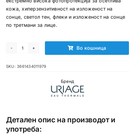
екстремно висока фотопротекција за осетлива
кожа, хиперзензитивност на изложеност на
сонце, светол тен, флеки и изложеност на сонце
по третмани за лице.
Во кошница
URIAGE
Bariesun
SKU:
3661434011979
100
Extrime
Бренд
SPF50+
50ml
крем
количина
Детален опис на производот и
употреба: