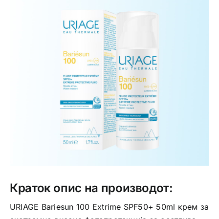
Интимно здравје
Лична хигиена
Медицински апрати
Нега на кожа
Краток опис на производот:
URIAGE Bariesun 100 Extrime SPF50+ 50ml крем за