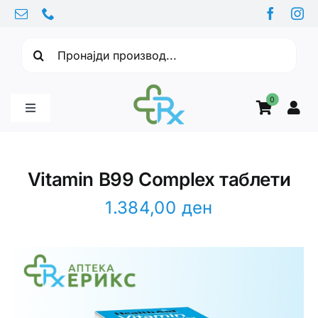
Skip
to
Барајте:
content
0
Toggle
Navigation
Бебе производи
Vitamin B99 Complex таблети
Витамини
1.384,00
ден
Здравје
Здравствени проблеми