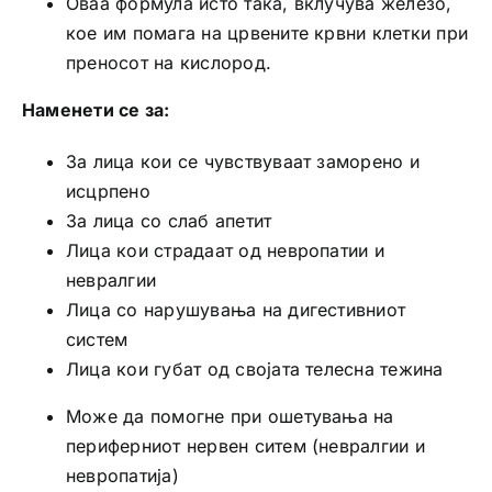
Оваа формула исто така, вклучува железо,
кое им помага на црвените крвни клетки при
преносот на кислород.
Наменети се за:
За лица кои се чувствуваат заморено и
исцрпено
За лица со слаб апетит
Лица кои страдаат од невропатии и
невралгии
Лица со нарушувања на дигестивниот
систем
Лица кои губат од својата телесна тежина
Може да помогне при ошетувања на
периферниот нервен ситем (невралгии и
невропатија)