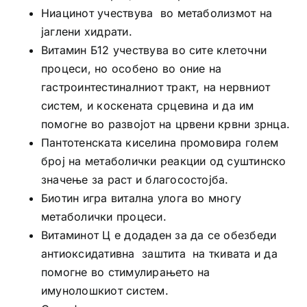
Ниацинот учествува во метаболизмот на
јаглени хидрати.
Витамин Б12 учествува во сите клеточни
процеси, но особено во оние на
гастроинтестиналниот тракт, на нервниот
систем, и коскената срцевина и да им
помогне во развојот на црвени крвни зрнца.
Пантотенската киселина промовира голем
број на метаболички реакции од суштинско
значење за раст и благосостојба.
Биотин игра витална улога во многу
метаболички процеси.
Витаминот Ц е додаден за да се обезбеди
антиоксидативна заштита на ткивата и да
помогне во стимулирањето на
имунолошкиот систем.