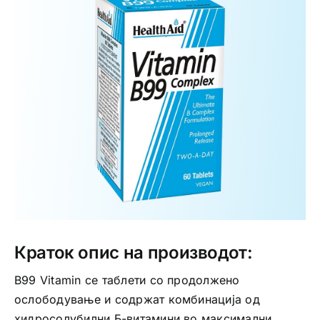
Интимно здравје
Лична хигиена
Медицински апрати
Нега на кожа
Краток опис на производот:
B99 Vitamin се таблети со продолжено
ослободување и содржат комбинација од
хидросолубилни Б-витамини во максимални