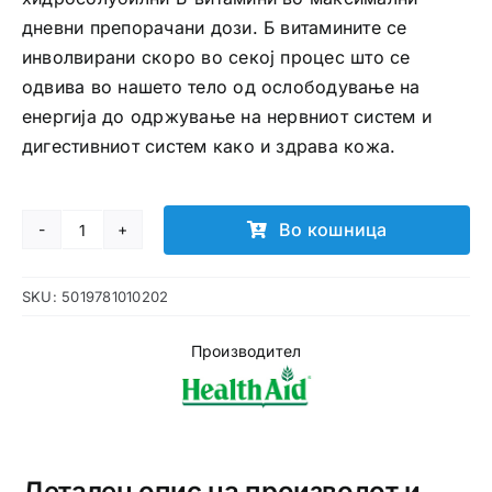
дневни препорачани дози. Б витамините се
инволвирани скоро во секој процес што се
одвива во нашето тело од ослободување на
енергија до одржување на нервниот систем и
дигестивниот систем како и здрава кожа.
Во кошница
Vitamin
B99
SKU:
5019781010202
Complex
таблети
Производител
количина
Детален опис на производот и