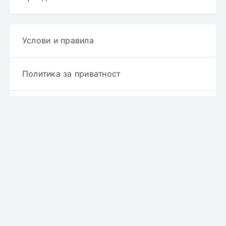
Услови и правила
Политика за приватност
Политика за достава
Политика за враќање производ
Политика за рефундирање
© Copyright 2022 - 2026 | Онлајн аптека ЕРИКС