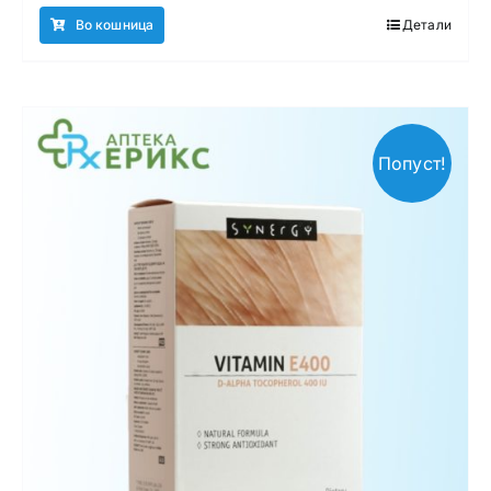
Во кошница
Детали
Попуст!