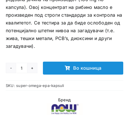
капсула). Овој концентрат на рибино масло е
произведен под строги стандарди за контрола на
квалитетот. Се тестира за да биде ослободен од
потенцијално штетни нивоа на загадувачи (т.е.
жива, тешки метали, PCB’s, диоксини и други
загадувачи).
Во кошница
Super
Omega
SKU:
super-omega-epa-kapsuli
EPA
капсули
Бренд
количина