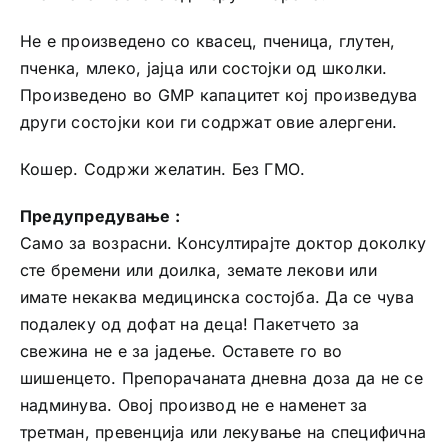
Не е произведено со квасец, пченица, глутен,
пченка, млеко, јајца или состојки од школки.
Произведено во GMP капацитет кој произведува
други состојки кои ги содржат овие алергени.
Кошер. Содржи желатин. Без ГМО.
Предупредување :
Само за возрасни. Консултирајте доктор доколку
сте бремени или доилка, земате лекови или
имате некаква медицинска состојба. Да се чува
подалеку од дофат на деца! Пакетчето за
свежина не е за јадење. Оставете го во
шишенцето. Препорачаната дневна доза да не се
надминува. Овој производ не е наменет за
третман, превенција или лекување на специфична