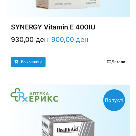
SYNERGY Vitamin E 400IU
Original
Current
930,00
ден
900,00
ден
price
price
was:
is:
930,00 ден.
900,00 ден.
Во кошница
Детали
Попуст!