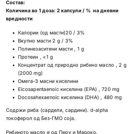
Состав:
Количина во 1 доза: 2 капсули / % на дневни
вредности
Калории (од масти)20 / 3%
Вкупно масти 2 g / 3%
Полинезаситени масти , 1 g
Протеин , <1 g
Концентрат од природно рибино масло , 2 g
(2000 mg)
Омега-3 масни киселини
Eicosapentaenoic киселина (EPA) , 720 mg
Docosahexaenoic киселина (DHA) , 480 mg
Содржи риба (сардели, сардини). d-alpha
токоферол од Без-ГМО соја.
Рибиното масло е од Перу и Мароко.