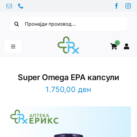
Skip
to
Барајте:
content
0
Toggle
Navigation
Бебе производи
Super Omega EPA капсули
Витамини
1.750,00
ден
Здравје
Здравствени проблеми