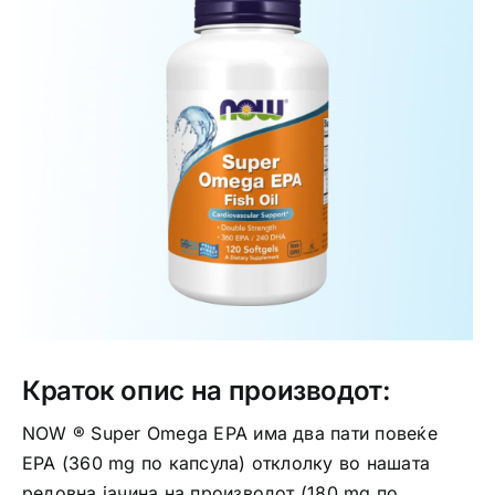
Интимно здравје
Лична хигиена
Медицински апрати
Нега на кожа
Краток опис на производот:
NOW ® Super Omega EPA има два пати повеќе
EPA (360 mg по капсула) отклолку во нашата
редовна јачина на производот (180 mg по