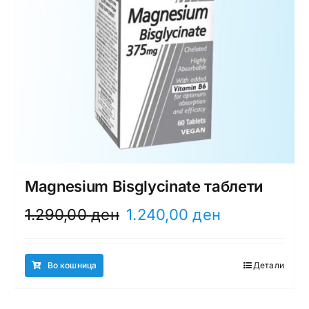
Magnesium Bisglycinate таблети
Original
Current
1.290,00
ден
1.240,00
ден
price
price
was:
is:
1.290,00 ден.
1.240,00 ден.
Во кошница
Детали