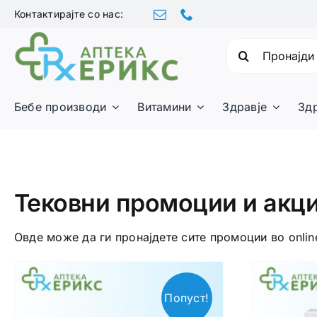
Skip
Контактирајте со нас:
to
content
Барајте:
Бебе производи
Витамини
Здравје
Зд
Тековни промоции и акц
Овде може да ги пронајдете сите промоции во onlin
Попуст!