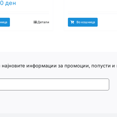
Current
00
ден
was:
price
1.100
is:
ден.
1.450,00 ден.
ница
Детали
Во кошница
ги најновите информации за промоции, попусти и