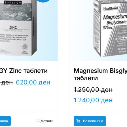
Y Zinc таблети
Magnesium Bisgly
таблети
Original
Current
0
ден
620,00
ден
price
price
1.290,00
ден
was:
is:
Original
Curren
1.240,00
ден
650,00 ден.
620,00 ден.
price
price
was:
is:
1.290,00 ден.
1.240,
ница
Детали
Во кошница