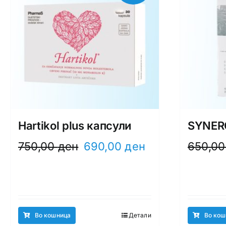
Hartikol plus капсули
SYNERG
Original
Current
750,00
ден
690,00
ден
650,0
price
price
was:
is:
750,00 ден.
690,00 ден.
Во кошница
Детали
Во кош