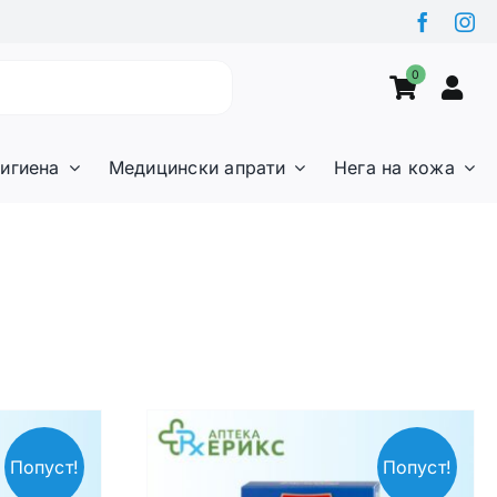
0
игиена
Медицински апрати
Нега на кожа
Попуст!
Попуст!