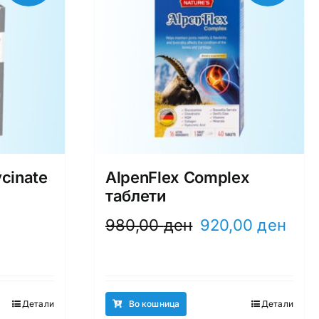
cinate
AlpenFlex Complex
таблети
Original
Curre
980,00
ден
920,00
ден
price
price
t
was:
is:
980,00 ден.
920,0
00 ден.
Детали
Во кошница
Детали