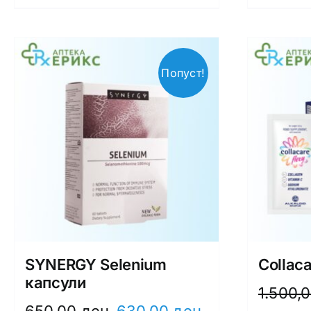
Попуст!
SYNERGY Selenium
Collac
капсули
1.500,
Original
Current