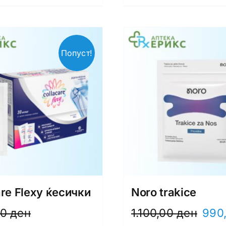
Попуст!
are Flexy ќесички
Noro trakice
Origin
00
ден
1.100,00
ден
990
price